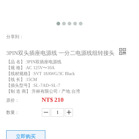
2PIN双头插座电源线 一分二电源线组转接头
美规电源线 3PIN公插 三个水平排列的母插孔
分享到：
3PIN双头插座电源线 一分二电源线组转接头
【品 名】:3PIN双插座电源线
【规 格】:AC 125V〜10A
【线材规格】:SVT 18AWG/3C Black
【线 长】:15CM
【插头型号】:SL-7AD+SL-7
【制 造 商】:升林有限公司 / 产地:台湾
NT$
210
原价：
数量：
美规电源延长中继线 美规3PIN公插接3PIN母插(NEMA 5-15P接NEMA 5-15R)
美规电源线 C13插座转C14插头 1.8M 10A电源线
立即购买