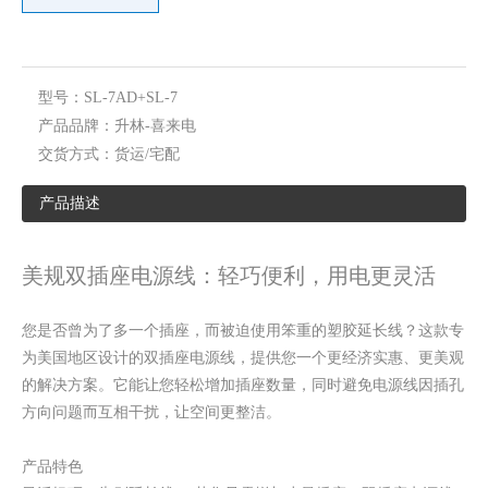
型号：
SL-7AD+SL-7
产品品牌：
升林-喜来电
交货方式：
货运/宅配
产品描述
美规医疗级电源线 小绿点
美规中继线 18AWG/NEMA 5-15P接C13插座/10A/1.8M
美规双插座电源线：轻巧便利，用电更灵活
您是否曾为了多一个插座，而被迫使用笨重的塑胶延长线？这款专
为美国地区设计的双插座电源线，提供您一个更经济实惠、更美观
的解决方案。它能让您轻松增加插座数量，同时避免电源线因插孔
方向问题而互相干扰，让空间更整洁。
产品特色