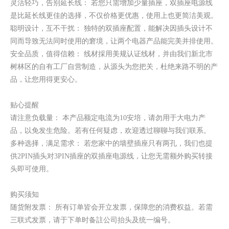
灵活轻巧，告别延长线： 若您只需增加少量插座，双插座电源线
是比延长线更佳的选择，不仅价格更优惠，使用上也更简洁美观。
聪明设计，互不干扰： 独特的双插座配置，能解决因插头设计不
美规电源线 米老鼠头母插 NEMA 5-15
同而导致无法同时使用的窘境，让两个电器产品能完美并排使用。
安全品质，值得信赖： 线材採用美规认证线材，并由我们新北市
树林区的自有工厂自营制造，从源头为您把关，杜绝来路不明的产
品，让您用得更安心。
贴心提醒
请注意负载量： 本产品额定电流为10安培，请勿用于大电力产
品，以免发生危险。若有任何疑虑，欢迎透过聊聊与我们联系。
多种选择，满足需求： 若您家中的墙壁插座只有两孔，我们也提
供2PIN插头对3PIN插座的双插座电源线，让您无需额外购买转接
头即可使用。
购买须知
随货附发票： 所有订单皆会开立发票，保障您的消费权益。若需
三联式发票，请于下单时备註公司抬头及统一编号。