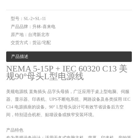
型号：
SL-2+SL-11
产品品牌：
升林-喜来电
原产地：
台湾新北市
交货方式：
货运/宅配
美规医疗级电源线 小绿点
美规中继线 18AWG/NEMA 5-15P接C13插座/10A/1.8M
产品描述
NEMA 5-15P + IEC 60320 C13 美
规90°母头L型电源线
美规电源线 直角插头 品字头母插，广泛应用于桌上型电脑、伺服
器、显示器、印表机、UPS不断电系统、网路设备及各类採用 IEC
C14 电源插座的设备。90° L型母头设计可有效节省设备后方空
间，特别适合机柜、贴墙设备或狭窄安装环境。
产品特色
专为美规设备设计：适用于各式电脑主机、萤幕、印表机、音响等