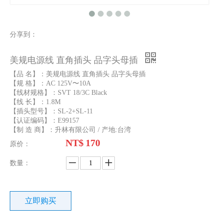
美规电源线 3PIN公插 三个水平排列的母插孔
3PIN双头插座电源线 一分二电源线组转接头
分享到：
美规电源线 直角插头 品字头母插
【品 名】：美规电源线 直角插头 品字头母插
【规 格】：AC 125V〜10A
【线材规格】：SVT 18/3C Black
【线 长】：1.8M
【插头型号】：SL-2+SL-11
【认证编码】：E99157
【制 造 商】：升林有限公司 / 产地:台湾
NT$
170
原价：
美规电源延长中继线 美规3PIN公插接3PIN母插(NEMA 5-15P接NEMA 5-15R)
美规电源线 C13插座转C14插头 1.8M 10A电源线
数量：
立即购买