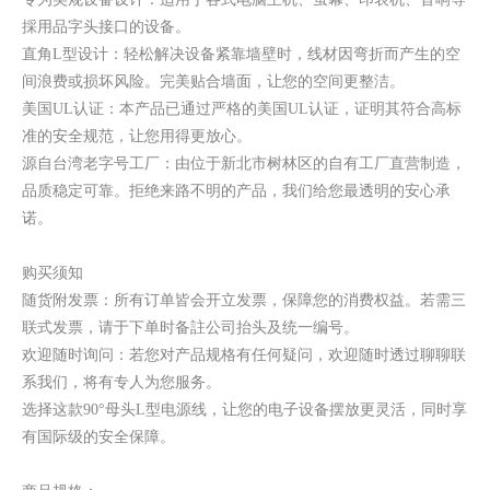
美规电源线 米老鼠头母插 NEMA 5-15
採用品字头接口的设备。
直角L型设计：轻松解决设备紧靠墙壁时，线材因弯折而产生的空
间浪费或损坏风险。完美贴合墙面，让您的空间更整洁。
美国UL认证：本产品已通过严格的美国UL认证，证明其符合高标
准的安全规范，让您用得更放心。
源自台湾老字号工厂：由位于新北市树林区的自有工厂直营制造，
品质稳定可靠。拒绝来路不明的产品，我们给您最透明的安心承
诺。
购买须知
随货附发票：所有订单皆会开立发票，保障您的消费权益。若需三
联式发票，请于下单时备註公司抬头及统一编号。
欢迎随时询问：若您对产品规格有任何疑问，欢迎随时透过聊聊联
系我们，将有专人为您服务。
选择这款90°母头L型电源线，让您的电子设备摆放更灵活，同时享
有国际级的安全保障。