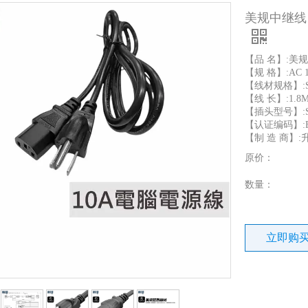
美规中继线 18
【品 名】:美
【规 格】:AC 1
【线材规格】:SVT
【线 长】:1.8
【插头型号】:SL
【认证编码】:E9
【制 造 商】:
原价：
数量：
立即购