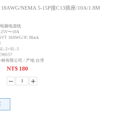
AWG/NEMA 5-15P接C13插座/10A/1.8M
规电脑电源线
25V〜10A
 18AWG/3C Black
M
-2+SL-3
9157
升林有限公司 / 产地:台湾
NT$
180
买