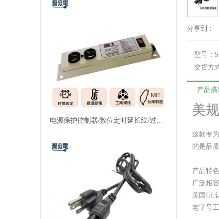
分享到：
型号：
S
交货方
产品描
美规
电源保护控制器/数位定时延长线/过温断电/过载保护
这款专
的是品
产品特
广泛相容
美国UL
老字号