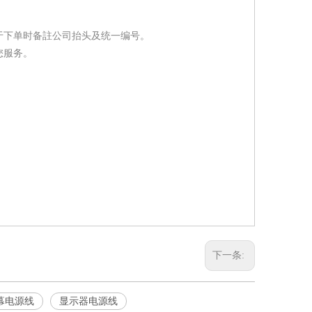
于下单时备註公司抬头及统一编号。
您服务。
下一条:
幕电源线
显示器电源线