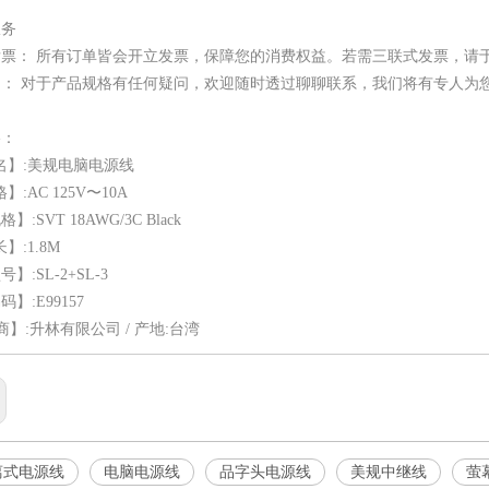
服务
发票： 所有订单皆会开立发票，保障您的消费权益。若需三联式发票，请
： 对于产品规格有任何疑问，欢迎随时透过聊聊联系，我们将有专人为
格：
】:美规电脑电源线
:AC 125V〜10A
:SVT 18AWG/3C Black
:1.8M
】:SL-2+SL-3
】:E99157
商】:升林有限公司 / 产地:台湾
离式电源线
电脑电源线
品字头电源线
美规中继线
萤