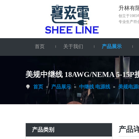
升林有限公司
创立于19
专业生产符
首页
关于我们
产品展示
美规中继线 18AWG/NEMA 5-15P接
首页
»
产品展示
»
中继线 电源线
»
美规电源
产品
产品类别