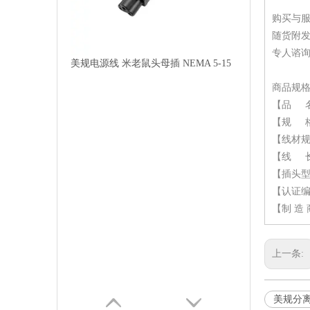
购买与
随货附
专人谘询
美规电源线 米老鼠头母插 NEMA 5-15
商品规
【品 名
【规 格】
【线材规格】
【线 长】
【插头型号
【认证编码
【制 造 
上一条:
美规分