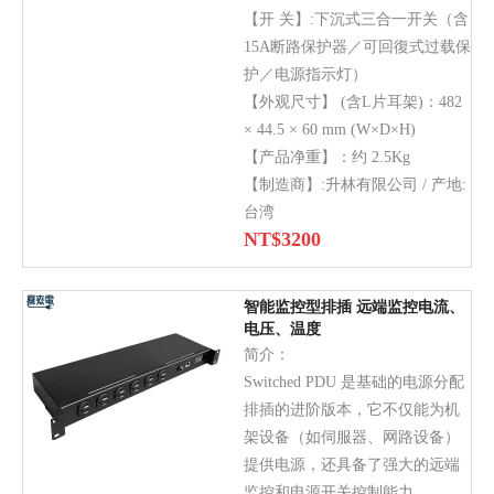
【开 关】:下沉式三合一开关（含
15A断路保护器／可回復式过载保
护／电源指示灯）
【外观尺寸】 (含L片耳架)：482
× 44.5 × 60 mm (W×D×H)
【产品净重】：约 2.5Kg
【制造商】:升林有限公司 / 产地:
台湾
NT$
3200
智能监控型排插 远端监控电流、
电压、温度
简介：
Switched PDU 是基础的电源分配
排插的进阶版本，它不仅能为机
架设备（如伺服器、网路设备）
提供电源，还具备了强大的远端
监控和电源开关控制能力。