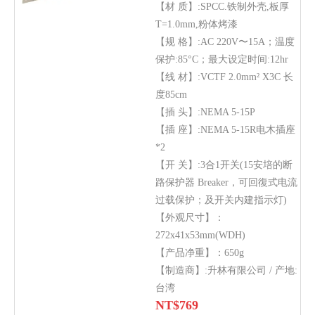
【材 质】:SPCC.铁制外壳,板厚
T=1.0mm,粉体烤漆
【规 格】:AC 220V〜15A；温度
保护:85°C；最大设定时间:12hr
【线 材】:VCTF 2.0mm² X3C 长
度85cm
【插 头】:NEMA 5-15P
【插 座】:NEMA 5-15R电木插座
*2
【开 关】:3合1开关(15安培的断
路保护器 Breaker，可回復式电流
过载保护；及开关内建指示灯)
【外观尺寸】：
272x41x53mm(WDH)
【产品净重】：650g
【制造商】:升林有限公司 / 产地:
台湾
NT$
769