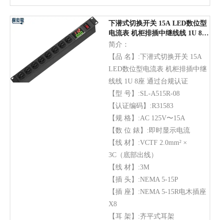
下潜式切换开关 15A LED数位型
电流表 机柜排插中继线线 1U 8座
通过台规认证
简介：
【品 名】:下潜式切换开关 15A
LED数位型电流表 机柜排插中继
线线 1U 8座 通过台规认证
【型 号】:SL-A515R-08
【认证编码】:R31583
【规 格】:AC 125V〜15A
【数 位 錶】:即时显示电流
【线 材】:VCTF 2.0mm² ×
3C（底部出线）
【线 材】:3M
【插 头】:NEMA 5-15P
【插 座】:NEMA 5-15R电木插座
X8
【耳 架】:齐平式耳架