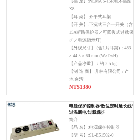
【插 座】:NEMA 5-15R电木插座
X8
【耳 架】:齐平式耳架
【开 关】:下沉式三合一开关（含
15A断路保护器／可回復式过载保
护／电源指示灯）
【外观尺寸】 (含L片耳架)：483
× 44.5 × 60 mm (W×D×H)
【产品净重】：约 2.5 kg
【制 造 商】:升林有限公司 / 产
地:台湾
NT$
1380
电源保护控制器/数位定时延长线/
过温断电/过载保护
简介：
【品 名】:电源保护控制器
【型 号】:SL-E51502-0