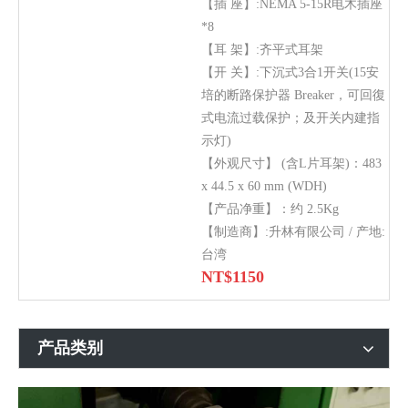
【插 座】:NEMA 5-15R电木插座
*8
【耳 架】:齐平式耳架
【开 关】:下沉式3合1开关(15安
培的断路保护器 Breaker，可回復
式电流过载保护；及开关内建指
示灯)
【外观尺寸】 (含L片耳架)：483
x 44.5 x 60 mm (WDH)
【产品净重】：约 2.5Kg
【制造商】:升林有限公司 / 产地:
台湾
NT$
1150
产品类别