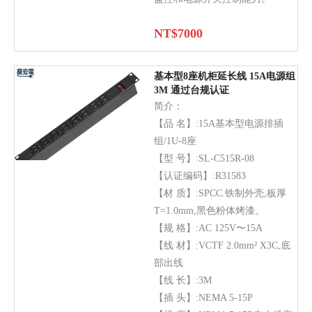
NT$
7000
基本型8座机柜延长线 15A电源组
3M 通过台规认证
简介：
【品 名】:15A基本型电源排插
组/1U-8座
【型 号】:SL-C515R-08
【认证编码】:R31583
【材 质】:SPCC.铁制外壳,板厚
T=1.0mm,黑色粉体烤漆。
【规 格】:AC 125V〜15A
【线 材】:VCTF 2.0mm² X3C,底
部出线
【线 长】:3M
【插 头】:NEMA 5-15P