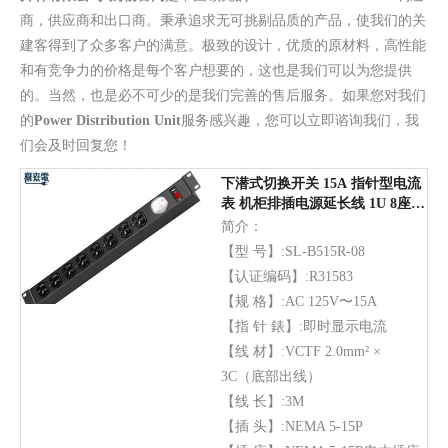
商，供应商和出口商。秉承追求无可挑剔品质的产品，使我们的关
建客得到了众多客户的满意。极致的设计，优质的原材料，高性能
和有竞争力的价格是每个客户想要的，这也是我们可以为您提供
的。当然，也是必不可少的是我们完善的售后服务。如果您对我们
的
Power Distribution Unit
服务感兴趣，您可以立即谘询我们，我
们会及时回复您！
下潜式切换开关 15A 指针型电流
表 机柜排插电源延长线 1U 8座
通过台规认证
简介：
【型 号】:SL-B515R-08
【认证编码】:R31583
【规 格】:AC 125V〜15A
【指 针 錶】:即时显示电流
【线 材】:VCTF 2.0mm² ×
3C（底部出线）
【线 长】:3M
【插 头】:NEMA 5-15P