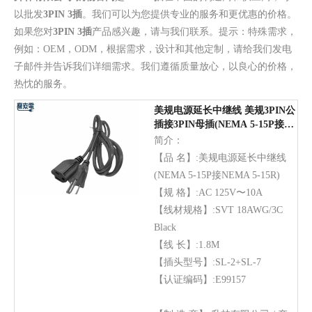
以批发
3PIN 3插
。我们可以为您提供专业的服务和更优惠的价格。
如果您对
3PIN 3插
产品感兴趣，请与我们联系。提示：特殊需求，
例如：OEM，ODM，根据需求，设计和其他定制，请给我们发电
子邮件并告诉我们详细需求。我们遵循质量放心，以良心的价格，
热忱的服务。
美规电源延长中继线 美规3PIN公
插接3PIN母插(NEMA 5-15P接
NEMA 5-15R)
简介：
【品 名】:美规电源延长中继线
(NEMA 5-15P接NEMA 5-15R)
【规 格】:AC 125V〜10A
【线材规格】:SVT 18AWG/3C
Black
【线 长】:1.8M
【插头型号】:SL-2+SL-7
【认证编码】:E99157