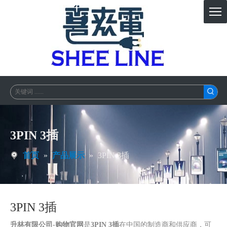
3PIN 3插
首页
»
产品展示
»
3PIN 3插
3PIN 3插
升林有限公司-购物官网
是
3PIN 3插
在中国的制造商和供应商，可