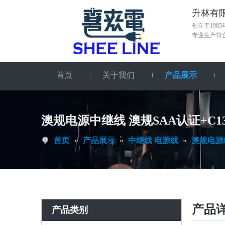
升林有限公司
创立于19
专业生产符
首页
关于我们
产品展示
澳规电源中继线 澳规SAA认证+C1
首页
»
产品展示
»
中继线 电源线
»
澳规电源
产品
产品类别