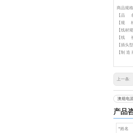
商品规
【品 名
【规 格】
【线材规格】
【线 长】
【插头型号
【制 造 
上一条:
澳规电
产品