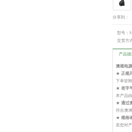
分享到：
型号：
S
交货方
产品描
澳规电源
★
正规
下单皆
★
老字
本产品
★
通过澳
符合澳
★
规格
若您对