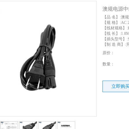
澳规电源中继
【品 名】:澳
【规 格】:AC 2
【线材规格】:H05
【线 长】:1.8
【插头型号】:SL
【制 造 商】:
原价：
数量：
立即购