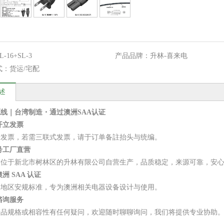
L-16+SL-3
产品品牌：
升林-喜来电
式：
货运/宅配
述
线｜台湾制造・通过澳洲SAA认证
开立发票
附发票，若需三联式发票，请于订单备註抬头与统编。
号工厂直营
由位于新北市树林区的升林有限公司自营生产，品质稳定，来源可靠，安
洲 SAA 认证
洲地区安规标准，专为澳洲相关电器设备设计与使用。
谘询服务
产品规格或相容性有任何疑问，欢迎随时聊聊询问，我们将提供专业协助